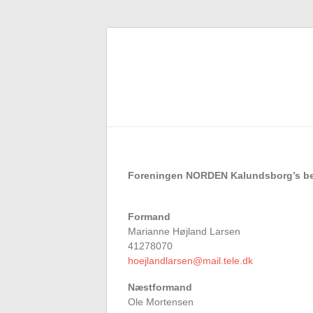
Skip
to
content
Foreningen NORDEN Kalundsborg’s best
Formand
Marianne Højland Larsen
41278070
hoejlandlarsen@mail.tele.dk
Næstformand
Ole Mortensen