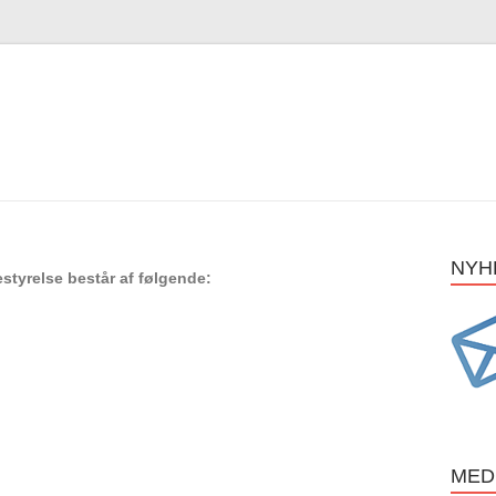
NYH
yrelse består af følgende:
MED