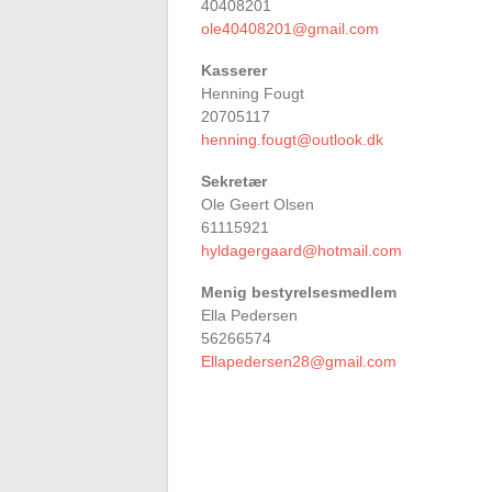
40408201
ole40408201@gmail.com
Kasserer
Henning Fougt
20705117
henning.fougt@outlook.dk
Sekretær
Ole Geert Olsen
61115921
hyldagergaard@hotmail.com
Menig bestyrelsesmedlem
Ella Pedersen
56266574
Ellapedersen28@gmail.com