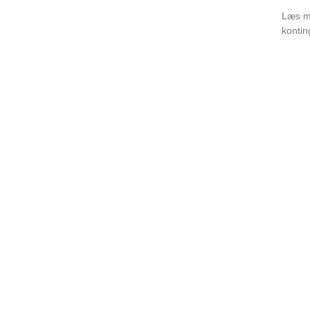
Læs m
kontin